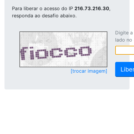
Para liberar o acesso
do IP
216.73.216.30
,
responda ao desafio abaixo.
Digite 
lado no
[trocar imagem]