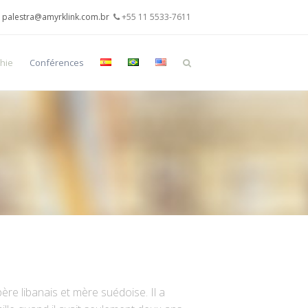
palestra@amyrklink.com.br
+55 11 5533-7611
hie
Conférences
re libanais et mère suédoise. Il a