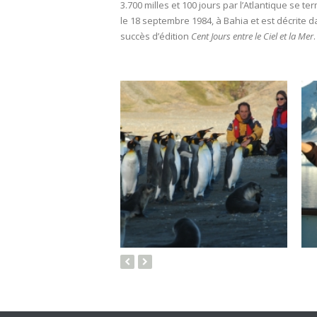
3.700 milles et 100 jours par l’Atlantique se te
le 18 septembre 1984, à Bahia et est décrite d
succès d’édition
Cent Jours entre le Ciel et la Mer
.