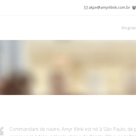
akpe@amyrklink.com.br
Biograp
Commandant de navire, Amyr Klink est né à São Paulo, de pè