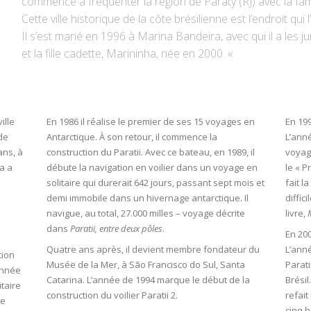
commencé à fréquenter la région de Paraty (RJ) avec la fami
Cette ville historique de la côte brésilienne est l’endroit qui
Il s’est marié en 1996 à Marina Bandeira, avec qui il a les
et la fille cadette, Marininha, née en 2000. «
ille
En 1986 il réalise le premier de ses 15 voyages en
En 19
 de
Antarctique. À son retour, il commence la
L’ann
ans, à
construction du Paratii. Avec ce bateau, en 1989, il
voyage
a a
débute la navigation en voilier dans un voyage en
le « P
solitaire qui durerait 642 jours, passant sept mois et
fait l
demi immobile dans un hivernage antarctique. Il
diffic
navigue, au total, 27.000 milles – voyage décrite
livre,
dans
Paratii, entre deux pôles
.
En 200
Quatre ans après, il devient membre fondateur du
L’ann
tion
Musée de la Mer, à São Francisco do Sul, Santa
Parati
’année
Catarina. L’année de 1994 marque le début de la
Brésil
itaire
construction du voilier Paratii 2.
refait
de
cinq 