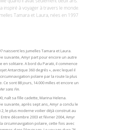
lle quand il avait seulement deux ans.
 l’a inspiré à voyager à travers le monde.
 jumelles Tamara et Laura, nées en 1997
97 naissent les jumelles Tamara et Laura.
ée suivante, Amyr part pour encore un autre
 en solitaire. A bord du Paratii, il commence
rojet Antarctique 360 degrés », avec lequel il
a circumnavigation polaire par la route la plus
ile. Ce sont 88 jours, 14.000 milles et encore un
Mer sans Fin
.
0, naît sa fille cadette, Marina Helena.
ée suivante, après sept ans, Amyr a conclu le
i 2, le plus moderne voilier déjà construit au
. Entre décembre 2003 et février 2004, Amyr
 la circumnavigation polaire, cette fois avec
hommes dans l’équipage. Le voyage dure 76