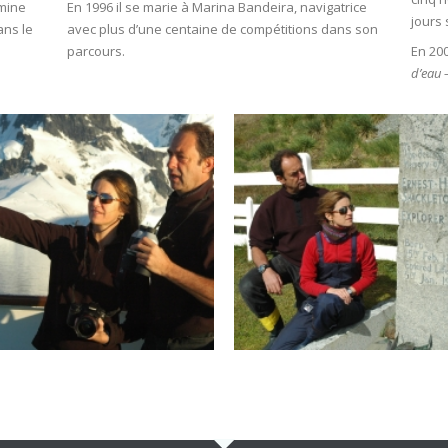
rmine
En 1996 il se marie à Marina Bandeira, navigatrice
jours 
ans le
avec plus d’une centaine de compétitions dans son
parcours.
En 200
d’eau 